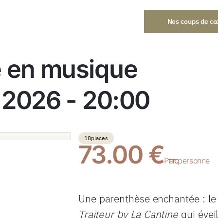
Nos coups de c
e en musique
 2026 - 20:00
18
places
73.00 €
Par personne
TTC
Une parenthèse enchantée : l
Traiteur by La Cantine
qui évei