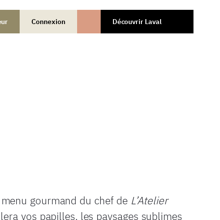
œur
Connexion
Découvrir Laval
e menu gourmand du chef de
L’Atelier
llera vos papilles, les paysages sublimes