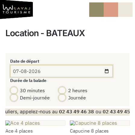
Vers le contenu
Vers la navigation
Location -
BATEAUX
Date de départ
Durée de la balade
30 minutes
2 heures
Demi-journée
Journée
iculiers, appelez-nous au
02 43 49 46 38
ou
02 43 49 45 2
Ace 4 places
Capucine 8 places