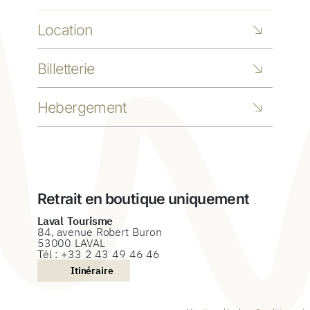
Location
BATEAUX
Billetterie
PÉDALOS
CROISIÈRES
Hebergement
VÉLOS
SPECTACLES
CAMPING DE COUPEAU
VISITES GUIDÉES
Retrait en boutique uniquement
Laval Tourisme
84, avenue Robert Buron
53000 LAVAL
Tél :
+33 2 43 49 46 46
Itinéraire