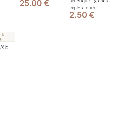
historique - grands
25.00 €
explorateurs
2.50 €
 Vélo