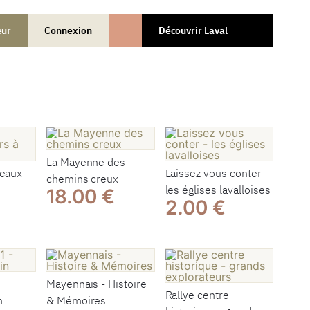
œur
Connexion
Découvrir Laval
La Mayenne des
teaux-
Laissez vous conter -
chemins creux
les églises lavalloises
18.00 €
2.00 €
Mayennais - Histoire
Rallye centre
n
& Mémoires