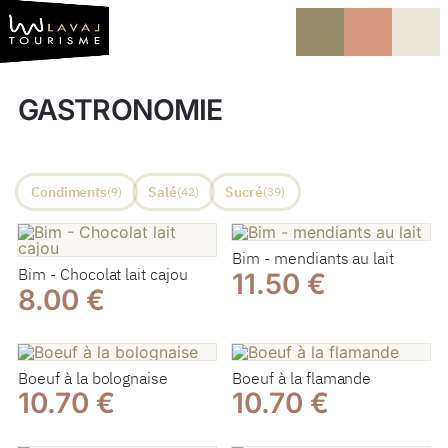
Vers le contenu
Vers la navigation
GASTRONOMIE
Condiments
Salé
Sucré
(9)
(42)
(39)
Bim - mendiants au lait
Bim - Chocolat lait cajou
11.50 €
8.00 €
Boeuf à la bolognaise
Boeuf à la flamande
10.70 €
10.70 €