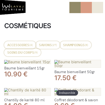
Vers le contenu
Vers la navigation
COSMÉTIQUES
ACCESSOIRES
SAVONS
SHAMPOINGS
(4)
(27)
(8)
SOINS DU CORPS
(9)
Baume bienveillant 15gr
Baume bienveillant 50gr
10.90 €
17.50 €
Indisponible
Chantilly de karité 80 ml
Coffret déodorant & savon